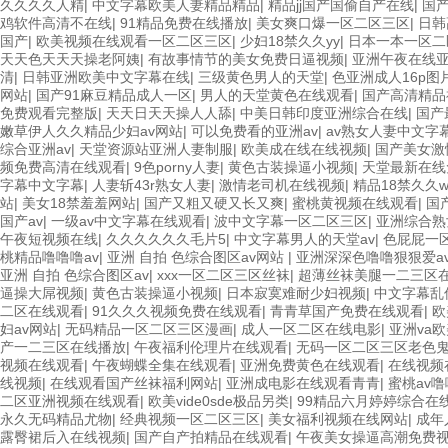
久久久久人精
|
中文字幕欧美人妻精品精品
|
精品jj国产国偷自产在线
|
国
鸡软件高清不在线
|
91精品免费在线播放
|
美女爽口爆一区二区三区
|
日韩
国产
|
欧美视频在线观看一区二区三区
|
少妇18禁久久yy
|
日本一本一区二
天天色天天天操老阿姨
|
有故事情节的美女免费日逼视频
|
亚洲午夜在线
清
|
日韩亚洲欧美中文字幕在线
|
三级黄色男人的天堂
|
色亚洲成人16p图
网站
|
国产91麻豆精品成人一区
|
男人的天堂黄色在线观看
|
国产高清精品
免费观看完整版
|
天天日天天操人人舔
|
中美日韩印度亚洲综合在线
|
国产
嫩草伊人久久精品少妇av网站
|
可以免费看的亚洲av
|
av熟女人妻中文字
综合亚洲av
|
天堂资源站亚洲人妻制服
|
欧美成在线在线视频
|
国产美女激
频免费高清在线观看
|
9色porny人妻
|
黄色古装操逼小视频
|
天堂最新在线
字幕中文字幕
|
人妻斩43r熟女人妻
|
激情老司机在线视频
|
精品18禁久久w
站
|
美女18禁羞羞网站
|
国产又粗又硬又长又爽
|
蜜桃黄视频在线观看
|
国
国产av
|
一级av中文字幕在线观看
|
波中文字幕一区二区三区
|
亚洲综合熟
午夜短视频在线
|
久久久久久久毛片5
|
中文字幕男人的天堂av
|
色屁屁一
桃精品噜噜噜av
|
亚洲 自拍 色综合图区av网站
|
亚洲深深色噜噜狠狠爱a
亚洲 自拍 色综合图区av
|
xxx一区二区三区丝袜
|
超薄丝袜美腿一二三区
逼操大屌视频
|
黄色古装操逼小视频
|
日本寂寞难耐少妇视频
|
中文字幕乱
二区在线观看
|
91久久久视频免费在线观看
|
青青草国产免费在线观看
|
欧
妇av网站
|
无码精品一区二区三区漫画
|
成人一区二区在线电影
|
亚洲va
产一二三区在线播放
|
午夜福利伦理片在线观看
|
无码一区二区三区老色
视频在线观看
|
午夜蝴蝶全集在线观看
|
亚洲免费黄色在线观看
|
在线视频
线视频
|
在线观看国产丝袜福利网站
|
亚洲成电影在线观看青青
|
蜜桃av
二区亚洲视频在线观看
|
欧美vide0sde极品另类
|
99精品六月婷婷综合在
永久无码精品尤物
|
经典视频一区二区三区
|
美女福利视频在线网站
|
成年
露臀裙后入在线视频
|
国产自产拍精品在线观看
|
午夜美女操逼高潮免费