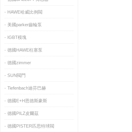
HAWE哈威比例閥
美國parker齒輪泵
IGBT模塊
德國HAWE柱塞泵
德國zimmer
SUN閥門
Tiefenbach迪芬巴赫
德國E+H恩德斯豪斯
德國PILZ皮爾茲
德國PISTER匹思特球閥