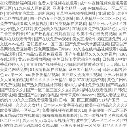
夜伦理激情福利视频
|
免费人妻视频在线观看
|
成年午夜性视频免费观看
区三区
|
91九色成人原创视频
|
亚洲中文精品一69
|
色妞精品av一区二区
区
|
亚洲熟女毛茸茸上厕所尿尿
|
青草神马视频在线网址
|
亚洲 欧美 动漫 
区二区在线电影
|
四十路の五十路熟女网址
|
88人妻精品一区二区三区
|
欧
免费在线观看成人激情视频
|
91另类视频在线观看
|
精品亚洲av无码1区2
天少妇熟女色婷婷
|
黄色操美女视频网站
|
在线观看免费视频网站色
|
大香
二卡三卡四卡
|
99国产热视频在线观看首页
|
欧美不卡在线免费视频
|
国产
电影在线观看青青
|
国产在线免费av观看
|
美女直播软件视频直播免费
|
人
文版www在线
|
爱妃视频av一区二区
|
国产免费av天堂蘑菇视频
|
国语自
美网站免费直接看
|
淫色网亚洲av日韩av
|
99久热在线精品视频观看
|
极品
精品观看
|
国产精品92视频免费观看
|
国产午夜精品久久久久婷看片
|
rct
在线观看
|
黄av在线播放网站
|
中美日韩印度亚洲综合在线
|
日韩黑人中文
香蕉碰碰人人
|
青青青国产视频手机
|
少妇厨房激情做爰欧美
|
天天舔日日
美黄色网站免费
|
91激情视频在线视频
|
麻豆国产精品com
|
日韩无套内射
色 av 第一区
|
aaa夜夜夜精品视频
|
国产熟女会所推油视频
|
亚洲av日韩美
女人逼逼的视频
|
99久久久久亚洲精品
|
最新97在线视频资源
|
黄色片网站
幕免费视频
|
国产熟女美腿丝袜露脸
|
老司机福利社免费视频
|
国产精品亚
国产综合久久
|
国产一区二区三区久久热
|
美女福利在线观看视频
|
日韩免
观看视频
|
亚洲国产自拍偷拍精品
|
青青草原800avcom
|
漂亮人妻被公疯
妈妈7
|
99久久全国免费观看视频
|
日韩一区=区三区四区
|
91精产国品一
情视频一久久久久女精
|
日本伊人中文字幕在线
|
欧美午夜精品久久久久
欧美亚洲第一区第二区
|
免费啪视频在线播放久18
|
宾馆偷拍一区二区三
麻豆精品传媒在线播放
|
啪啪啪啪啪啪啪啪片
|
日本一道视频专区在线观
区二区三区
|
男人日女人鸡鸡天天视频官方
|
波中文字幕一区二区三区
|
丝
区蜜桃
|
高潮少妇高潮久久精品99
|
亚洲欧美日韩一区另类
|
精品久久久中