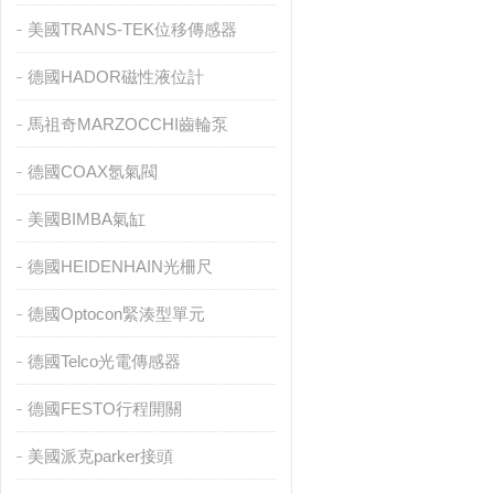
美國TRANS-TEK位移傳感器
德國HADOR磁性液位計
馬祖奇MARZOCCHI齒輪泵
德國COAX氬氣閥
美國BIMBA氣缸
德國HEIDENHAIN光柵尺
德國Optocon緊湊型單元
德國Telco光電傳感器
德國FESTO行程開關
美國派克parker接頭