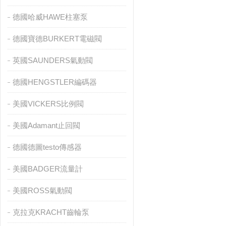
德國哈威HAWE柱塞泵
德國寶德BURKERT電磁閥
英國SAUNDERS氣動閥
德國HENGSTLER編碼器
美國VICKERS比例閥
美國Adamant止回閥
德國德圖testo傳感器
美國BADGER流量計
美國ROSS氣動閥
克拉克KRACHT齒輪泵