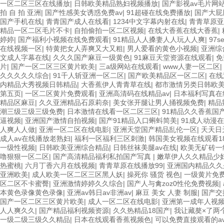
一区二区三区在线播放
|
日韩欧美精品熟妇视频播放
|
国产影视av毛片网
拍 自 拍 亚洲
|
国产性感美女诱惑免费av
|
91超碰在线免费播放
|
国产大屁
国产手机在线
|
青青国产成人在线看
|
1234中文字幕内射在线
|
青青草原亚
精品一区二区毛片不卡
|
自拍偷拍一区二区视频
|
在线大香蕉在线大香蕉
|
婷婷
|
国产福利小视频在线免费观看
|
91精品人人搡妻人人玩人人爽
|
97
在线视频一区
|
特黄把女人弄爽又大又粗
|
男人爱看的黄色小视频
|
亚洲综
文成人字幕在线
|
久久久国产麻豆一级黄色
|
91麻豆天堂资源在线观看
|
免
片
|
国产一区二区三区黄片欧美
|
三a级网站在线观看
|
www人妻一区二区
|
久久久久久综合
|
91千人斩亚洲一区二区
|
国产欧美精品区一区二区
|
在线
内精品大秀视频日韩精品
|
大香蕉伊人青青草在线
|
都市激情另类日韩欧
第五页
|
一区二区黄片免费观看
|
亚洲高清码在线精品av
|
日本福利写真在
精品区麻豆
|
久久亚洲精品石原莉奈
|
美女张开腿让男人捅视频免费
|
精品
潮三级三级三级免费
|
日本激情在线看一区二区三区
|
91精品久久香蕉国
逼视频
|
亚洲国产激情自拍视频
|
国产91精品入口蝌蚪简美
|
91成人动漫
人爽人人做
|
亚洲一区二区在线电影
|
亚洲天堂国产精品乱伦一区
|
天天日
成人av在线播放老熟妇
|
福利一区福利三区刺激
|
韩国美女视频在线观看1
一级性视频
|
日韩欧美亚洲综合精品
|
日韩丝袜美腿av在线
|
欧美无矿砖一
噜狠狠一区二区
|
国产高清精品福利私拍国产写真
|
嫩草伊人久久精品少妇
热蜜桃
|
六月丁香六月在线视频
|
青青草原在线播放99
|
亚洲国内精品久久
亚洲欧美
|
成人欧美一区二区三区黑人妖
|
操死你 骚货 视色
|
一级黄片免
区二区不卡蜜臀
|
亚洲激情婷婷久久综合
|
国产人与禽zoz0性伦免费视频
|
本黄色录像黄色录像
|
亚洲av韩日av非洲av
|
麻豆 美女 人妻 制服
|
国产交
国产一区二区三区黄片欧美
|
成人一区二区在线电影
|
亚洲第一成年人视
人人爽久久
|
国产精品福利视频资源
|
久久热精品18国产
|
我让藏獒×了两
一级二级三级久久精品
|
日本在线观看香蕉视频色
|
可以免费直接观看的a