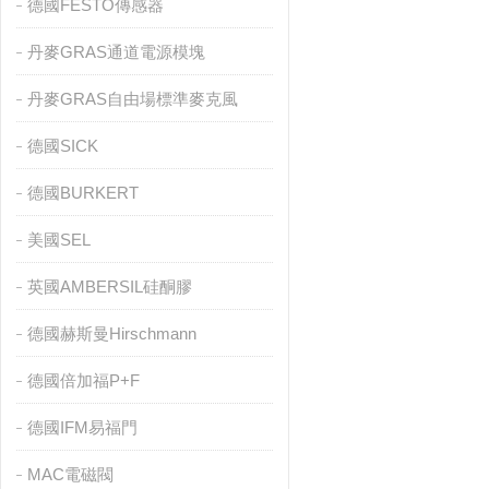
德國FESTO傳感器
丹麥GRAS通道電源模塊
丹麥GRAS自由場標準麥克風
德國SICK
德國BURKERT
美國SEL
英國AMBERSIL硅酮膠
德國赫斯曼Hirschmann
德國倍加福P+F
德國IFM易福門
MAC電磁閥