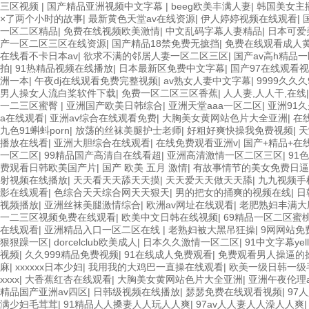
三区视频
|
国产精品亚洲视频中文字幕
|
beeg欧美丰满人妻
|
韩国美女主
×了两个小时的故事
|
最新黄色天堂av在线资源
|
伊人婷婷视频在线观看
|
一区二区精品
|
免费在线视频欧美激情
|
中文乱码字幕人妻精品
|
日本可爱
产一区二区三区在线资源
|
国产精品18禁免费无摭挡
|
免费在线观看成人
在线看不卡日本av
|
欲求不满的邻居人妻一区二区三区
|
国产av高h精品
拍
|
91热精品视频在线播放
|
日本最新区免费中文字幕
|
国产97在线观看
洲一本
|
午夜dj在线观看免费完整视频
|
av熟女人妻中文字幕
|
9999久久久
男人操女人流白桨软件下载
|
免费一区二区三区香蕉
|
人人妻,人人干,在线
一二三区蜜臀
|
亚洲国产欧美日韩综合
|
亚洲天堂aaa一区二区
|
亚洲91
a在线观看
|
亚洲av综合在线观看免费
|
大胸美女黄网站色片大全亚洲
|
在
九色91蝌蚪porn
|
放荡的丝袜美腿护士老师
|
好粗好爽快操我免费视频
|
天
播放在线看
|
亚洲大胆综合在线观看
|
在线免费观看亚洲v
|
国产+精品+在
一区二区
|
99精品国产高清自在线看超
|
亚洲高清激情一区二区三区
|
91
费观看日韩欧美国产片
|
国产 欧美 五月 激情
|
有故事情节的美女免费日逼
射视频在线播放
|
天天看天天舔天天摸
|
天天爱天天做天天舔
|
九九视频手
影在线观看
|
色综合天天综合网天天狠天
|
男的把女的捅爽的视频在线
|
日
视频播放
|
亚洲丝袜美腿激情综合
|
欧洲av网址在线观看
|
老肥熟妇丰满大
一二三区视频免费在线观看
|
欧美中文日韩在线视频
|
69精品一区二区蜜
在线观看
|
亚洲精品入口一区二区在线
|
老熟妇被大黑吊狂操
|
9网网站免
狠狠躁一区
|
dorcelclub欧美成人
|
日本久久激情一区二区
|
91中文字幕yell
视频
|
久久999精品免费视频
|
91在线成人免费观看
|
免费观看男人操逼的
麻
|
xxxxxx日本少妇
|
我用我的大鸡巴一直操在线观看
|
欧美一级日韩一级
xxxx
|
大香蕉红杏在线观看
|
大胸美女黄网站色片大全亚洲
|
亚洲午夜伦理a
精品国产亚洲av四区
|
日韩级视频在线播放
|
瑟瑟免费在线观看视频
|
97
满少妇毛茸茸
|
91精品人人搡妻人人玩人人爽
|
97av人人妻人人澡人人爽