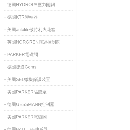
德國HYDROPA壓力開關
德國KTR聯軸器
美國autolite傲特利火花塞
英國NORGREN諾冠控制閥
PARKER電磁閥
德國捷邁Gems
美國SEL微機保護裝置
美國PARKER隔膜泵
德國GESSMANN控制器
美國PARKER電磁閥
德國BALLUFF傳感器