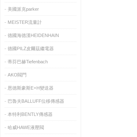
美國派克parker
MEISTER流量計
德國海德漢HEIDENHAIN
德國PILZ皮爾茲繼電器
蒂芬巴赫Tiefenbach
AKO閥門
恩德斯豪斯E+H變送器
巴魯夫BALLUFF位移傳感器
本特利BENTLY傳感器
哈威HAWE液壓閥