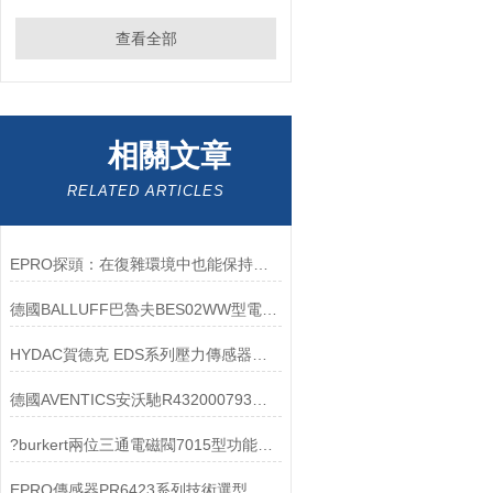
查看全部
相關文章
RELATED ARTICLES
EPRO探頭：在復雜環境中也能保持精確測量
德國BALLUFF巴魯夫BES02WW型電感式傳感器技術參數
HYDAC賀德克 EDS系列壓力傳感器故障分析
德國AVENTICS安沃馳R432000793型單向節流閥行業標準及參數
?burkert兩位三通電磁閥7015型功能原理及選購指南
EPRO傳感器PR6423系列技術選型