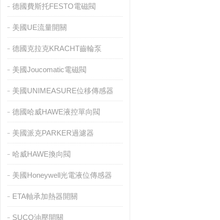
德國費斯托FESTO電磁閥
美國UE流量開關
德國克拉克KRACHT齒輪泵
美國Joucomatic電磁閥
美國UNIMEASURE位移傳感器
德國哈威HAWE液控單向閥
美國派克PARKER過濾器
哈威HAWE換向閥
美國Honeywell光電液位傳感器
ETA軸承加熱器開關
SUCO油壓開關