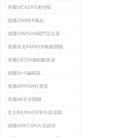
美國VICKERS液控閥
德國ZIMMER氣缸
德國SAMSON閥門定位器
美國派克PARKER氣動開關
美國EATON穆勒斷路器
德國W+S編碼器
美國ARROW柱塞泵
美國AB安全開關
意大利UNIVER單向節流閥
德國GRECON火花探頭