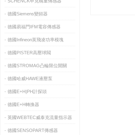
SCHENCK申克稱重傳感器
德國Siemens變頻器
德國易福門IFM電容傳感器
德國Infineon英飛凌功率模塊
德國PISTER高壓球閥
德國STROMAG凸輪限位開關
德國哈威HAWE液壓泵
德國E+H|PH計探頭
德國E+H轉換器
英國WEBTEC威泰克流量指示器
德國SENSOPART傳感器