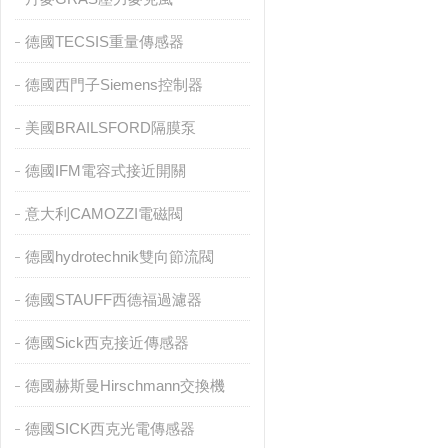
德國TECSIS重量傳感器
德國西門子Siemens控制器
美國BRAILSFORD隔膜泵
德國IFM電容式接近開關
意大利CAMOZZI電磁閥
德國hydrotechnik雙向節流閥
德國STAUFF西德福過濾器
德國Sick西克接近傳感器
德國赫斯曼Hirschmann交換機
德國SICK西克光電傳感器