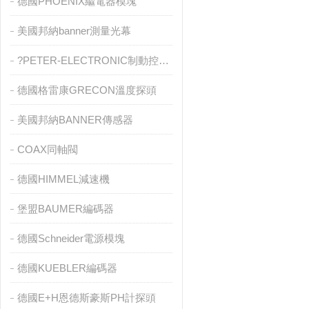
德國PHOENIX繼電器模塊
美國邦納banner測量光幕
?PETER-ELECTRONIC制動控制器
德國格雷康GRECON溫度探頭
美國邦納BANNER傳感器
COAX同軸閥
德國HIMMEL減速機
堡盟BAUMER編碼器
德國Schneider電源模塊
德國KUEBLER編碼器
德國E+H恩德斯豪斯PH計探頭