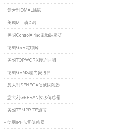
意大利OMAL蝶閥
美國MTI消音器
美國ControlAirlnc電動調壓閥
德國GSR電磁閥
美國TOPWORX接近開關
德國GEMS壓力變送器
意大利SENECA信號隔離器
意大利GEFRAN位移傳感器
美國TEMPRITE濾芯
德國IPF光電傳感器