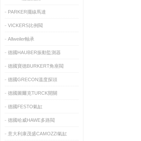
PARKER擺線馬達
VICKERS比例閥
Allweiler軸承
德國HAUBER振動監測器
德國寶德BURKERT角座閥
德國GRECON溫度探頭
德國圖爾克TURCK開關
德國FESTO氣缸
德國哈威HAWE多路閥
意大利康茂盛CAMOZZI氣缸