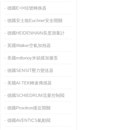
德國E+H信號轉換器
德國安士能Euchner安全開關
德國HEIDENHAIN長度測量計
英國Walker空氣加熱器
美國miltonoy米頓羅加藥泵
德國SENSIT壓力變送器
美國AI-TEK轉速傳感器
德國SCHIEDRUM流量控制閥
德國Proxitron接近開關
德國AVENTICS氣動閥