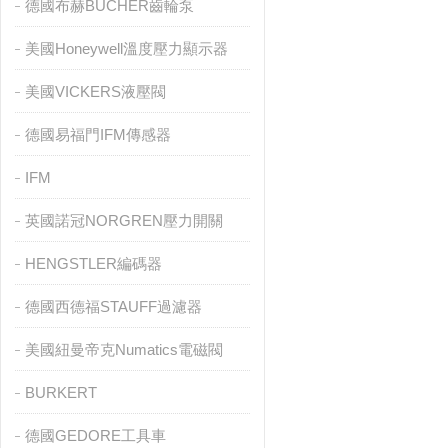
德國布赫BUCHER齒輪泵
美國Honeywell溫度壓力顯示器
美國VICKERS液壓閥
德國易福門IFM傳感器
IFM
英國諾冠NORGREN壓力開關
HENGSTLER編碼器
德國西德福STAUFF過濾器
美國紐曼帝克Numatics電磁閥
BURKERT
德國GEDORE工具車