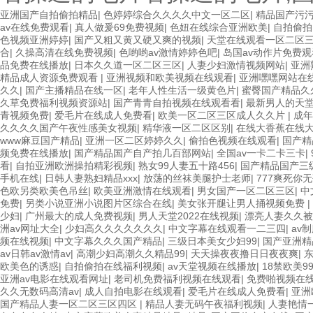
亚洲国产自拍偷拍精品
|
色婷婷综合久久久久中文一区二区
|
精品国产污
av在线免费观看
|
真人做爰69免费视频
|
色妞在线综合亚洲欧美
|
自拍偷拍
色视频亚洲婷婷
|
国产又粗又黄又硬又爽的视频
|
天堂在线观看一区二区
合
|
久操高清在线免费视频
|
色哟哟av激情婷婷色吧
|
岛国av动作片免费观
品免费在线播放
|
日本久久道一区二区三区
|
人妻少妇激情视频网站
|
亚洲
精品成人资源免费观看
|
亚洲视频和欧美视频在线观看
|
亚洲嘿嘿网站在
久久
|
国产主播精品在线一区
|
老年人性生活一级黄色片
|
蜜臀国产精品久
久草免费福利视频资源站
|
国产青青自拍视频在线观看看
|
最新男人的天堂
青视频免费
|
爱毛片在线成人免费看
|
欧美一区二区三区成人久久片
|
成年
久久久久国产午夜性感美女视频
|
精华液一区二区区别
|
在线大香蕉在线
www麻豆国产精品
|
亚洲一区二区婷婷久久
|
偷拍色视频在线观看
|
国产精
频免费在线播放
|
国产精品国产自产拍几百部网站
|
全国av一卡二卡三卡
|
看
|
自拍亚洲欧洲操拍精彩视频
|
熟女99人妻五十路456
|
国产精品国产三
手机在线
|
日韩人妻熟妇精品xxx
|
放荡的丝袜美腿护士老师
|
777爽死你
色欧另类欧美色吊丝
|
欧美亚洲激情在线观看
|
男女国产一区二区三区
|
中
免费
|
另类小说亚洲小说图片区综合在线
|
美女张开腿让男人捅视频免费
|
少妇
|
广州最大的成人免费视频
|
男人天堂2022在线视频
|
漂亮人妻久久被
洲av网址大全
|
少妇高久久久久久久久
|
中文字幕在线观看一二三四
|
av
频在线视频
|
中文字幕久久久国产精品
|
三级日本美女少妇99
|
国产亚洲精
av日韩av激情av
|
高潮少妇高潮久久精品99
|
天天操夜夜撸日日夜夜爽
|
东
欧美色的诱惑
|
自拍偷拍在线福利视频
|
av天堂视频在线播放
|
18禁欧美9
亚洲av电影在线观看网址
|
老司机免费福利视频在线观看
|
免费啪视频在线
久久无数码高清av
|
成人自拍电影在线观看
|
爱毛片在线成人免费看
|
亚洲
国产精品人妻一区二区三区四区
|
精品人妻无码午夜福利视频
|
人妻艳情