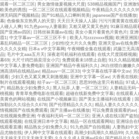
观看一区二区三区
|
男女激情做爰视频大尺度
|
538精品视频国产
|
亚洲激
欧美色的诱惑
|
一区二区三区在线观看视频精品
|
午夜精品久久久久久久9
洲无码国产视频精品
|
国产91精品入口蝌蚪简美
|
japanese国产在线播放
|
幕
|
色偷偷东京热男人的天堂
|
天天日天天操人人舔
|
污污污黄黄黄在线观
人碰人人爽
|
91九色porny人妻最新
|
又粗又硬又黄又色的
|
91麻豆精品观
国产亚洲av四区
|
日韩丝袜美腿av在线
|
美女小黄片看黄色片黄色片
|
亚洲
霞1
|
中文字幕av一区二区三区不卡
|
欧美人与zzzzxxxx视频
|
欧洲亚洲国
幕乱码精品一区二区三区
|
少妇性l交大片久久免费
|
亚洲天堂av在线免费
久久久久女精
|
日本a v中文字幕网
|
午夜蝴蝶全集在线观看
|
武藤兰无高清
品
|
毛片中文aaa五月天
|
深夜老司机福利在线观看
|
在线大尺度国模视频
|
幕69
|
大尺寸鸡巴插卖淫女小穴
|
免费观看未18禁止自慰
|
91久久精品视
中文字幕人妻免费电影
|
亚洲国产精品午夜福利久久
|
JK白丝喷白嫩嫩久
洲高清码在线精品av
|
精品suv一区二区33
|
中文字幕在线字幕中文αv
|
另
观看
|
少妇又色又紧又爽又刺激视频
|
亚洲中文字幕一区av
|
大香蕉在线欧
制片在线观看视频
|
桔子av一区二区三区
|
思思99热这里只有精品
|
97成
产
|
精品熟女少妇免费久久
|
黑人玩弄,人妻,一区二区三区
|
人妻精品无码
桃视频
|
青青草免费电影在线观看
|
超碰在线新免费中文字幕
|
在线观看人
美黄色的网站视频
|
在线国产小视频麻豆
|
国产美女主播福利在线观看
|
国
加勒比久久综合久久678
|
国产伦理精品久久久久
|
精品人妻久久久久久
情视频国产在线免费观看
|
国产主播av在线播放
|
可以免费直接观看的av
|
在线视频免费亚洲
|
午夜福利无码一区二区三区
|
亚洲人成在线1国产盗拍
线观看视频
|
在线亚洲日本中文字幕
|
精品一区在线观看网站
|
亚洲综合在
线观看直播
|
精品熟女少妇免费久久
|
91九色国产自拍视频
|
人妻熟妇中文
品尤物在线
|
伊人网中文字幕在线观看
|
高潮少妇高潮久久精品99
|
久久精
天天操天天日天天做天天爱
|
久久久久成人亚洲av综合
|
国产精品片久久