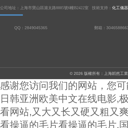
公司地址：上海市寶山區滬太路8885號6幢B2422室 技術支持：
化工儀器
QQ：2849045365
郵箱：304658866
© 2026 版權所有：上海韜然
感谢您访问我们的网站，您可
日韩亚洲欧美中文在线电影,
看网站,又大又长又硬又粗又爽
看操逼的毛片看操逼的毛片,国