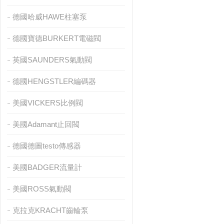
德國哈威HAWE柱塞泵
德國寶德BURKERT電磁閥
英國SAUNDERS氣動閥
德國HENGSTLER編碼器
美國VICKERS比例閥
美國Adamant止回閥
德國德圖testo傳感器
美國BADGER流量計
美國ROSS氣動閥
克拉克KRACHT齒輪泵