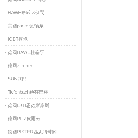
HAWE哈威比例閥
美國parker齒輪泵
IGBT模塊
德國HAWE柱塞泵
德國zimmer
SUN閥門
Tiefenbach迪芬巴赫
德國E+H恩德斯豪斯
德國PILZ皮爾茲
德國PISTER匹思特球閥