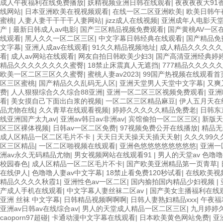
成人午夜福利在线免费播放
|
妖精视频亚洲日韩在线观看
|
夜夜夜夜大91
线网站
|
日本亚洲欧美在视视频观看
|
在线一区二区亚洲欧美
|
欧美日韩午
蜜桃
|
人妻人妻干干干干人妻网站
|
jizz成人在线视频
|
亚洲成年人电影天
产
|
最新日韩成人av电影
|
国产三区精品视频免费观看
|
国产黄桃AV一区
线观看
|
黑人久久一区二区三区
|
中文字幕日韩经典在线观看
|
国产精品免
文字幕
|
亚洲人成av在线观看
|
91久久精品视频地址
|
成人精品久久久久久
看
|
成人av网站在线观看
|
网友自拍日韩欧美少妇3
|
国产高清亚洲经典婷
精品久久久久久久久久蜜臀
|
18禁止床震真人无遮挡
|
777精品久久久久
欧美一区二区三区久久蜜臀
|
蜜桃人妻av2023
|
99国产热视频在线观看首
区三区蜜桃
|
国产精品久久乱码无人区
|
亚洲天堂男人天堂中文字幕
|
又爽
费
|
人人狠狠综合久久综合88亚洲
|
亚洲一区二区三区视频免费观看
|
亚洲
看
|
美女摸自己下面出白浆的视频
|
一区二区三区精品麻豆
|
伊人五月天在
品尤物在线
|
久久青草在线观看视频
|
婷婷久久久久久精品免费老
|
日韩东
线亚洲国产太九av
|
亚洲av韩日av非洲av
|
宾馆偷拍一区二区三区
|
新版天
区三区裸体视频
|
日韩av一区二区免费
|
97视频免费公开在线播放
|
精品无
成人区精品一区二区毛片不卡
|
天天日天天操天天插天天射
|
久久久99久久
区三区精品
|
一区二区啪视频在线观看
|
亚洲色悠悠悠悠悠悠悠悠
|
亚洲一
洲av永久无码精品尤物
|
男女视频网站在线观看91
|
男人的天堂av 色噜噜
校园春色
|
成人区精品一区二区毛片不卡
|
国产欧美亚洲精品第一页青草
|
在线伊人
|
色噜噜人妻av中文字幕
|
18禁止看免费120秒试看
|
在线欧美视
精品久久久久秋霞1
|
亚洲性色av一区二区
|
国内揄拍国内精品少妇视频
|
产成人手机在线观看
|
中文字幕人妻丝袜二区av
|
国产美女主播福利在线
亚洲 丝袜 中文字幕
|
日韩精品视频啊啊啊
|
日韩人妻熟妇精品xxx
|
午夜福
亚洲av日韩av在线综合av
|
男人的天堂成人精品一区二区三区
|
九月婷婷
caoporn97超碰
|
卡通动漫中文字幕在线观看
|
日本欧美黄色网站免费
|
亚