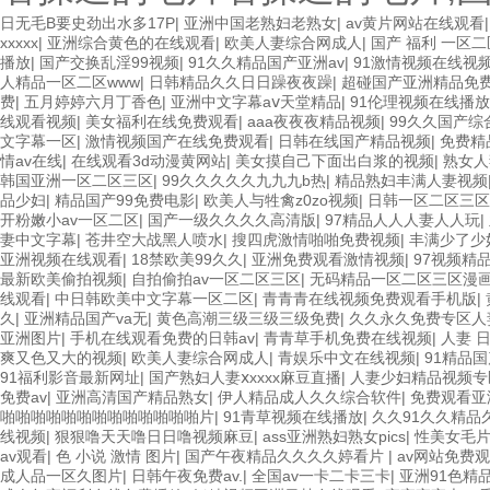
日无毛B要史劲出水多17P
|
亚洲中国老熟妇老熟女
|
av黄片网站在线观看
xxxxx
|
亚洲综合黄色的在线观看
|
欧美人妻综合网成人
|
国产 福利 一区二
播放
|
国产交换乱淫99视频
|
91久久精品国产亚洲av
|
91激情视频在线视
人精品一区二区www
|
日韩精品久久日日躁夜夜躁
|
超碰国产亚洲精品免
费
|
五月婷婷六月丁香色
|
亚洲中文字幕aⅴ天堂精品
|
91伦理视频在线播放
线观看视频
|
美女福利在线免费观看
|
aaa夜夜夜精品视频
|
99久久国产综
文字幕一区
|
激情视频国产在线免费观看
|
日韩在线国产精品视频
|
免费精
情av在线
|
在线观看3d动漫黄网站
|
美女摸自己下面出白浆的视频
|
熟女人
韩国亚洲一区二区三区
|
99久久久久久九九九b热
|
精品熟妇丰满人妻视频
品少妇
|
精品国产99免费电影
|
欧美人与牲禽z0zo视频
|
日韩一区二区三区
开粉嫩小av一区二区
|
国产一级久久久久高清版
|
97精品人人人妻人人玩
|
妻中文字幕
|
苍井空大战黑人喷水
|
搜四虎激情啪啪免费视频
|
丰满少了少
亚洲视频在线观看
|
18禁欧美99久久
|
亚洲免费观看激情视频
|
97视频精
最新欧美偷拍视频
|
自拍偷拍av一区二区三区
|
无码精品一区二区三区漫
线观看
|
中日韩欧美中文字幕一区二区
|
青青青在线视频免费观看手机版
|
久
|
亚洲精品国产va无
|
黄色高潮三级三级三级免费
|
久久永久免费专区人
亚洲图片
|
手机在线观看免费的日韩av
|
青青草手机免费在线视频
|
人妻 
爽又色又大的视频
|
欧美人妻综合网成人
|
青娱乐中文在线视频
|
91精品国
91福利影音最新网址
|
国产熟妇人妻ⅹxxxx麻豆直播
|
人妻少妇精品视频专
免费av
|
亚洲高清国产精品熟女
|
伊人精品成人久久综合软件
|
免费观看亚
啪啪啪啪啪啪啪啪啪啪啪啪啪片
|
91青草视频在线播放
|
久久91久久精品
线视频
|
狠狠噜天天噜日日噜视频麻豆
|
ass亚洲熟妇熟女pics
|
性美女毛片
av观看
|
色 小说 激情 图片
|
国产午夜精品久久久久婷看片
|
av网站免费
成人品一区久图片
|
日韩午夜免费av.
|
全国av一卡二卡三卡
|
亚洲91色精