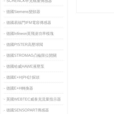
SCHENCK申克稱重傳感器
德國Siemens變頻器
德國易福門IFM電容傳感器
德國Infineon英飛凌功率模塊
德國PISTER高壓球閥
德國STROMAG凸輪限位開關
德國哈威HAWE液壓泵
德國E+H|PH計探頭
德國E+H轉換器
英國WEBTEC威泰克流量指示器
德國SENSOPART傳感器