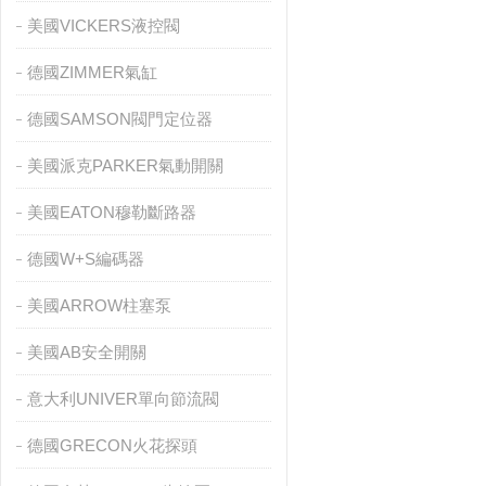
美國VICKERS液控閥
德國ZIMMER氣缸
德國SAMSON閥門定位器
美國派克PARKER氣動開關
美國EATON穆勒斷路器
德國W+S編碼器
美國ARROW柱塞泵
美國AB安全開關
意大利UNIVER單向節流閥
德國GRECON火花探頭