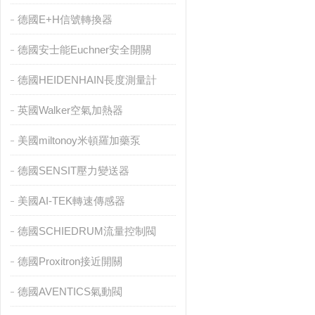
德國E+H信號轉換器
德國安士能Euchner安全開關
德國HEIDENHAIN長度測量計
英國Walker空氣加熱器
美國miltonoy米頓羅加藥泵
德國SENSIT壓力變送器
美國AI-TEK轉速傳感器
德國SCHIEDRUM流量控制閥
德國Proxitron接近開關
德國AVENTICS氣動閥