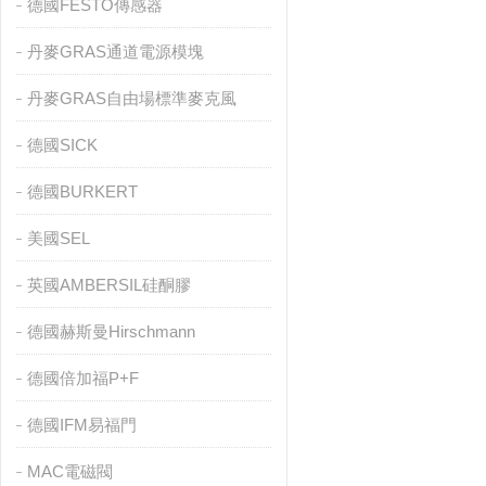
德國FESTO傳感器
丹麥GRAS通道電源模塊
丹麥GRAS自由場標準麥克風
德國SICK
德國BURKERT
美國SEL
英國AMBERSIL硅酮膠
德國赫斯曼Hirschmann
德國倍加福P+F
德國IFM易福門
MAC電磁閥