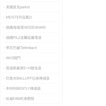
美國派克parker
MEISTER流量計
德國海德漢HEIDENHAIN
德國PILZ皮爾茲繼電器
蒂芬巴赫Tiefenbach
AKO閥門
恩德斯豪斯E+H變送器
巴魯夫BALLUFF位移傳感器
本特利BENTLY傳感器
哈威HAWE液壓閥