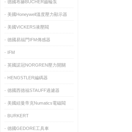
德國布赫BUCHER齒輪泵
美國Honeywell溫度壓力顯示器
美國VICKERS液壓閥
德國易福門IFM傳感器
IFM
英國諾冠NORGREN壓力開關
HENGSTLER編碼器
德國西德福STAUFF過濾器
美國紐曼帝克Numatics電磁閥
BURKERT
德國GEDORE工具車