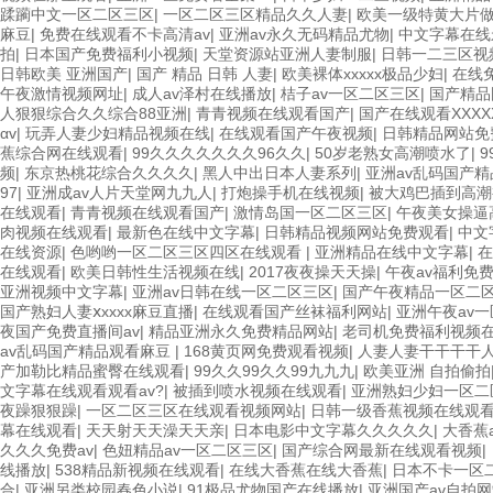
蹂躏中文一区二区三区
|
一区二区三区精品久久人妻
|
欧美一级特黄大片
麻豆
|
免费在线观看不卡高清av
|
亚洲av永久无码精品尤物
|
中文字幕在线
拍
|
日本国产免费福利小视频
|
天堂资源站亚洲人妻制服
|
日韩一二三区视
日韩欧美 亚洲国产
|
国产 精品 日韩 人妻
|
欧美裸体xxxxx极品少妇
|
在线
午夜激情视频网址
|
成人av泽村在线播放
|
桔子av一区二区三区
|
国产精品
人狠狠综合久久综合88亚洲
|
青青视频在线观看国产
|
国产在线观看XXXX
αv
|
玩弄人妻少妇精品视频在线
|
在线观看国产午夜视频
|
日韩精品网站免
蕉综合网在线观看
|
99久久久久久久久96久久
|
50岁老熟女高潮喷水了
|
频
|
东京热桃花综合久久久久
|
黑人中出日本人妻系列
|
亚洲av乱码国产
97
|
亚洲成av人片天堂网九九人
|
打炮操手机在线视频
|
被大鸡巴插到高潮
在线观看
|
青青视频在线观看国产
|
激情岛国一区二区三区
|
午夜美女操逼
肉视频在线观看
|
最新色在线中文字幕
|
日韩精品视频网站免费观看
|
中文
在线资源
|
色哟哟一区二区三区四区在线观看
|
亚洲精品在线中文字幕
|
在
在线观看
|
欧美日韩性生活视频在线
|
2017夜夜操天天操
|
午夜av福利免
亚洲视频中文字幕
|
亚洲av日韩在线一区二区三区
|
国产午夜精品一区二
国产熟妇人妻ⅹxxxx麻豆直播
|
在线观看国产丝袜福利网站
|
亚洲午夜av
夜国产免费直播间av
|
精品亚洲永久免费精品网站
|
老司机免费福利视频
av乱码国产精品观看麻豆
|
168黄页网免费观看视频
|
人妻人妻干干干干
产加勒比精品蜜臀在线观看
|
99久久99久久99九九九
|
欧美亚洲 自拍偷拍
文字幕在线观看观看av?
|
被插到喷水视频在线观看
|
亚洲熟妇少妇一区二
夜躁狠狠躁
|
一区二区三区在线观看视频网站
|
日韩一级香蕉视频在线观
幕在线观看
|
天天射天天澡天天亲
|
日本电影中文字幕久久久久久
|
大香蕉
久久久免费av
|
色妞精品av一区二区三区
|
国产综合网最新在线观看视频
|
线播放
|
538精品新视频在线观看
|
在线大香蕉在线大香蕉
|
日本不卡一区
合
|
亚洲另类校园春色小说
|
91极品尤物国产在线播放
|
亚洲国产av自拍