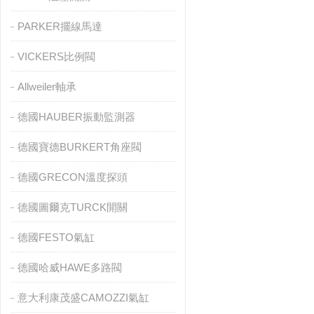
PARKER擺線馬達
VICKERS比例閥
Allweiler軸承
德國HAUBER振動監測器
德國寶德BURKERT角座閥
德國GRECON溫度探頭
德國圖爾克TURCK開關
德國FESTO氣缸
德國哈威HAWE多路閥
意大利康茂盛CAMOZZI氣缸