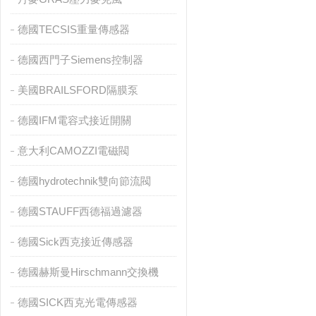
德國TECSIS重量傳感器
德國西門子Siemens控制器
美國BRAILSFORD隔膜泵
德國IFM電容式接近開關
意大利CAMOZZI電磁閥
德國hydrotechnik雙向節流閥
德國STAUFF西德福過濾器
德國Sick西克接近傳感器
德國赫斯曼Hirschmann交換機
德國SICK西克光電傳感器