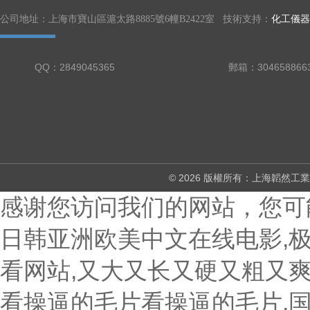
公司地址：上海市寶山區滬太路8885號6幢B2422室 技術支持：
化工儀器
QQ：2849045365
郵箱：304658866
© 2026 版權所有：上海韜然
感谢您访问我们的网站，您可
日韩亚洲欧美中文在线电影,
看网站,又大又长又硬又粗又爽
看操逼的毛片看操逼的毛片,国