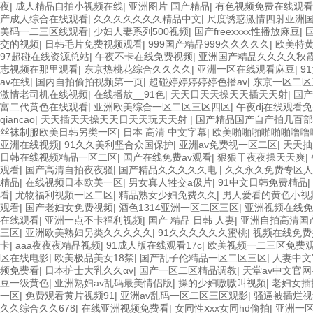
夜
|
成人精品自拍小视频在线
|
亚洲图片 国产精品
|
有色视频免费在线观看
产成人综合在线观看
|
久久久久久久久精品中文
|
尺度诱惑激情四射亚洲国
美码一二三区线观看
|
少妇人妻系列500视频
|
国产freexxxx性播放麻豆
|
交的视频
|
日韩毛片免费视频观看
|
999国产精品999久久久久久
|
欧美特黄
97超碰在线资源总站
|
午夜不卡在线免费视频
|
亚洲国产精品久久久久秋霞
志视频在那里观看
|
东京热桃花综合久久久久
|
亚洲一区在线观看麻豆
|
9
av在线
|
国内自拍偷拍视频第一页
|
超碰婷婷婷婷婷色播av
|
东京一区二区
激情老司机在线视频
|
在线播放__91色
|
天天日天天操天天插天天射
|
国产
富二代黄色在线观看
|
亚洲欧美综合一区二区三区四区
|
午夜dj在线观看
qiancao
|
天天插天天操天天日天天玩天天射
|
国产精品国产自产拍几百部
丝袜制服欧美日韩另类一区
|
日本 高清 中文字幕
|
欧美啪啪啪啪啪啪噜噜
亚洲在线视频
|
91久久美利坚合众国保护
|
亚洲av免费视一区二区
|
天天抽
日韩在线视频精品一区二区
|
国产在线免费av观看
|
狠狠干夜夜操天天爽
|
观看
|
国产高清自拍夜夜骚
|
国产精品久久久久久电
|
久久永久免费专区人
精品
|
在线视频日本欧美一区
|
男女真人牲交a伋片
|
91中文日韩免费精品
|
看
|
尤物福利视频一区二区
|
精品熟女少妇免费久久
|
男人爱看的黄色小视
观看
|
国产老妇女免费视频
|
酒色1314亚洲一区二区三区
|
亚洲视频在线免
在线观看
|
亚洲一点不卡福利视频
|
国产 精品 日韩 人妻
|
亚洲自拍高清国
三区
|
亚洲欧美熟妇另类久久久久久
|
91久久久久久久蜜桃
|
视频在线免费
卡
|
aaa夜夜夜精品视频
|
91成人版在线观看17c
|
欧美视频一二三区免费
区在线电影
|
欧美极品美女18禁
|
国产乱子伦精品一区二区三区
|
人妻中文
频免费看
|
日本护士大乳久久αv
|
国产一区二区精品调教
|
天堂av中文官
豆一级黄色
|
亚洲熟妇av乱码最美情侣版
|
操的少妇嗷嗷叫视频
|
老妇女插
一区
|
免费观看黄片视频91
|
亚洲av乱码一区二区三区观影
|
骚逼被插烂视
久久综合久久678
|
在线亚洲视频免费看
|
女同性ⅹxx女同hd偷拍
|
亚洲一