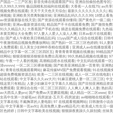
产国品一二三产区发
|
影音先锋在线观看国产91
|
亚洲自拍偷拍色图专区
|
久久99久久999
|
极品国模私拍福利在线观看
|
大香蕉一人在线75
|
av共
视频免费在线观看
|
天天干天天色天天综合
|
最新久久久久久久久久久
|
精
洲视频
|
亚洲欧美另类离制服丝袜
|
亚洲精品乱码久久久久99
|
18禁止看免
av资源最新版在线天堂
|
国产资源在线观看你懂得
|
国产黄色片一级二级
|
级特黄
|
亚洲av最新资源在线
|
精品国产不卡在线观看免费
|
国产激情免费
91久久精品久久
|
大香蕉国产手机在线
|
插进去视频免费在线观看
|
九色福
本黄页网址大全免费
|
97人妻人人爱人人澡人人爽
|
日本av影片在线观看
|
合
|
国产成人午夜欧美日韩精品乱码
|
11yyy国产成人综合在线观看
|
日韩
午夜激情精品视频免费播放网站
|
国产熟妇一区二区三区色婷婷
|
91人妻
人免费观看
|
后入美女少妇呻吟吞精在线观看
|
亚洲成人av在线播放观看
精品中文字幕一区二区三区四区五
|
青青青青草视频在线播放
|
99精品国
丝网站
|
狠狠添狠狠添狠狠添免费出高潮水
|
99久热精品视频在线播放
|
9
粗
|
午夜一个人看的视频
|
高潮精品喷水在线观看
|
中文乱码在线观看一区
清vvvvvv
|
一区二区三区裸体视频
|
国产欧美亚洲精品第一页青草
|
亚洲熟
本
|
青青在线视频观看网站
|
麻花传媒MV国产免费观看视频
|
91在线视频
超级免费视频资源总站
|
欧美一二三区在线视频
|
成人一区二区在线电影
|
站在线观看
|
中文字幕久久久aⅴ大片
|
91麻豆蜜桃人妻一区二区三区
|
中文
线这里只有精品
|
人妻少妇麻豆中文字幕久久精品
|
国产目拍亚洲精品资
免费观看
|
亚洲综合在线一区二区三区四区
|
人人爽人人爽人人妻
|
熟妇高
av大西瓜人妻pro
|
国产免费av天堂蘑菇视频
|
成人精品一区二区www
|
亚
女高中生第一次破苞av
|
四房波波-五月天-四房波波
|
av啪啪啪在线观看
|
文字幕在线
|
不戴胸罩的人妻电影
|
97 在线观看视频网站
|
日韩激情小说
品
|
中文字幕第一页av91
|
高清免费人妻aⅴ精品毛片
|
欧美成人性生活一
区色婷婷
|
日韩中文字幕欧美在线视频
|
狠狠躁夜夜躁久久躁别揉
|
丝袜美