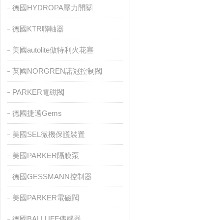
德國HYDROPA壓力開關
德國KTR聯軸器
美國autolite傲特利火花塞
英國NORGREN諾冠控制閥
PARKER電磁閥
德國捷邁Gems
美國SEL微機保護裝置
美國PARKER隔膜泵
德國GESSMANN控制器
美國PARKER電磁閥
德國BALLUFF傳感器