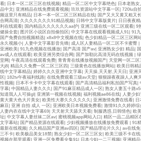
看
|
日本一区二区三区在线视频
|
精品一区二区中文字幕绝色
|
日本老熟女
品中文
|
亚洲精品在线免费观看视频
|
玖玖资源站中文字幕一区
|
720lu
频这里只有精品
|
日本一本一区二区三区精品在线
|
国产又大又黄又粗又
合网高清
|
久久久久久久久91精品视频
|
日韩中文字幕版黄片
|
日日夜夜精
利在线观看
|
国内精品久久久久久久aa护
|
亚洲三级在线一区二区观看
|
9
健操全套
|
图片区小说区自拍偷拍区
|
中文字幕在线观看视频成人91
|
91
国产免费自拍视频精选
|
x8x8中文视频在线
|
色少妇精品一区二区三区网
永久视频小
|
人妻中文字幕影音先锋
|
成人区人妻精品一区二区不卡蜜臀
|
亚洲欧美
|
91九色视频在线播放
|
国产高清 国产av
|
亚洲熟女少妇 精品
|
国
av成人在线观看
|
欧美亚洲另类综合网
|
国产加勒比高清无码在线视频
|
绿
堂网
|
午夜高清在线观看免费
|
青青青在线播放视频国产
|
天堂网一区二区
大j8
|
精品久久免费一区二区三区四
|
三级黄色在线播放网站
|
欧美日韩精
线中文字幕精品
|
婷婷久久久亚洲中文字幕
|
天天操,天天射,天天日
|
亚洲
区
|
182tv午夜福利线路
|
在线免费观看三级av天堂
|
狠狠躁夜夜躁人人爽天
性视频
|
日本不卡卡中文字幕在线观看
|
国产高清精品福利私拍国产写真
|
字幕
|
中国精品人妻久久久
|
国产91麻豆精品成人一区
|
熟女人妻五十路x5
知道我人人可操gl
|
亚洲第一视频在线视频
|
福利视频ae86在线
|
人妻少妇
黄大黄大色大片美女
|
欧美性大赛久久久久久久
|
亚洲激情免费在线看
|
日
麻豆
|
亚洲 自拍 成人 一区
|
亚洲欧美日本视频免费看
|
激情91久久婷婷综
人妻内衣在线中文字幕69
|
天天射天天舔天天看
|
制服诱惑,日韩情色
|
欧
址
|
中文字幕人妻丝袜二区av
|
蜜桃视频app网站入口
|
精区一品二品精区在
文字幕站
|
国产精品资源在线观看
|
少妇视频播放在线播放免费观看
|
91
最新在线视频
|
久久精品国产亚洲av四区
|
国产精品理论片久久
|
av在线
三不卡
|
欧美极品美女18禁
|
熟女少妇一区二区三区女
|
欧美三级不卡在
视频在那里观看
|
亚洲一区免费看全集91
|
日本少妇一二三视频
|
亚洲精品