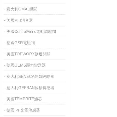
意大利OMAL蝶閥
美國MTI消音器
美國ControlAirlnc電動調壓閥
德國GSR電磁閥
美國TOPWORX接近開關
德國GEMS壓力變送器
意大利SENECA信號隔離器
意大利GEFRAN位移傳感器
美國TEMPRITE濾芯
德國IPF光電傳感器