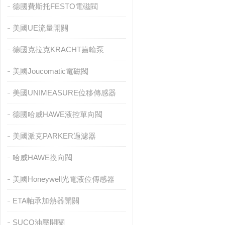
德國費斯托FESTO電磁閥
美國UE流量開關
德國克拉克KRACHT齒輪泵
美國Joucomatic電磁閥
美國UNIMEASURE位移傳感器
德國哈威HAWE液控單向閥
美國派克PARKER過濾器
哈威HAWE換向閥
美國Honeywell光電液位傳感器
ETA軸承加熱器開關
SUCO油壓開關