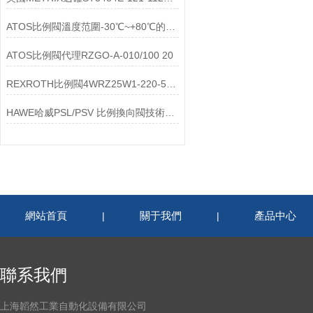
ATOS比例閥溫度范圍-30℃~+80℃的工況適配指南
ATOS比例閥代理RZGO-A-010/100 20
REXROTH比例閥4WRZ25W1-220-51/6A24NZ4/D3M現貨
HAWE哈威PSL/PSV 比例換向閥技術參數及使用優點
網站首頁
關于我們
產品中心
|
|
聯系我們
上海韜然工業自動化設備有限公司