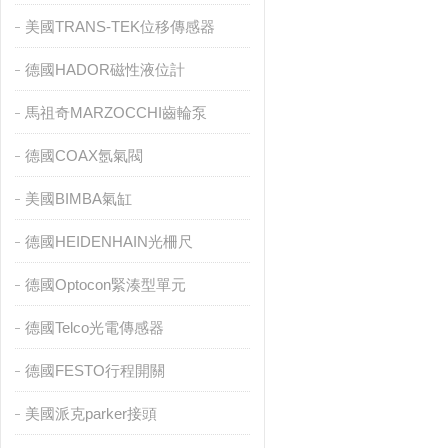
美國TRANS-TEK位移傳感器
德國HADOR磁性液位計
馬祖奇MARZOCCHI齒輪泵
德國COAX氬氣閥
美國BIMBA氣缸
德國HEIDENHAIN光柵尺
德國Optocon緊湊型單元
德國Telco光電傳感器
德國FESTO行程開關
美國派克parker接頭