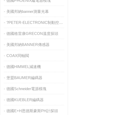
德國PHOENIX繼電器模塊
美國邦納banner測量光幕
?PETER-ELECTRONIC制動控制器
德國格雷康GRECON溫度探頭
美國邦納BANNER傳感器
COAX同軸閥
德國HIMMEL減速機
堡盟BAUMER編碼器
德國Schneider電源模塊
德國KUEBLER編碼器
德國E+H恩德斯豪斯PH計探頭