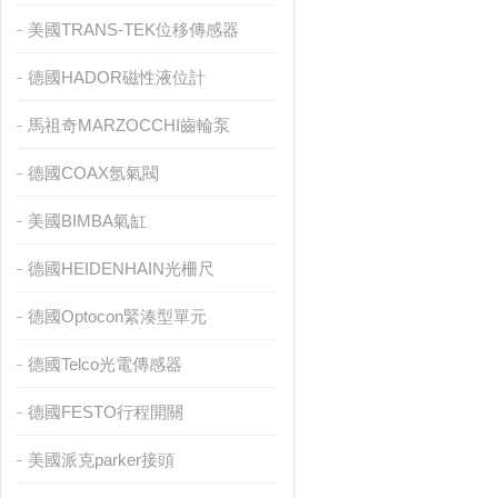
美國TRANS-TEK位移傳感器
德國HADOR磁性液位計
馬祖奇MARZOCCHI齒輪泵
德國COAX氬氣閥
美國BIMBA氣缸
德國HEIDENHAIN光柵尺
德國Optocon緊湊型單元
德國Telco光電傳感器
德國FESTO行程開關
美國派克parker接頭