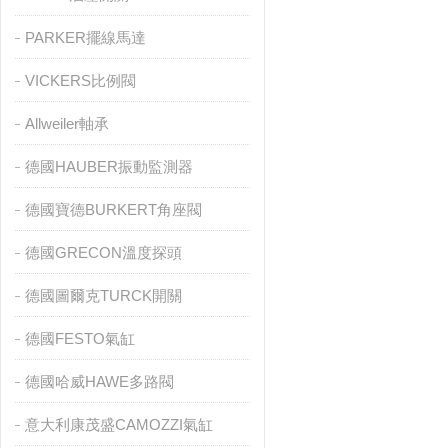
PARKER擺線馬達
VICKERS比例閥
Allweiler軸承
德國HAUBER振動監測器
德國寶德BURKERT角座閥
德國GRECON溫度探頭
德國圖爾克TURCK開關
德國FESTO氣缸
德國哈威HAWE多路閥
意大利康茂盛CAMOZZI氣缸