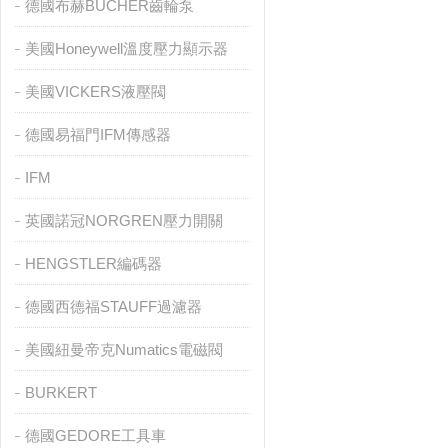
德國布赫BUCHER齒輪泵
美國Honeywell溫度壓力顯示器
美國VICKERS液壓閥
德國易福門IFM傳感器
IFM
英國諾冠NORGREN壓力開關
HENGSTLER編碼器
德國西德福STAUFF過濾器
美國紐曼帝克Numatics電磁閥
BURKERT
德國GEDORE工具車