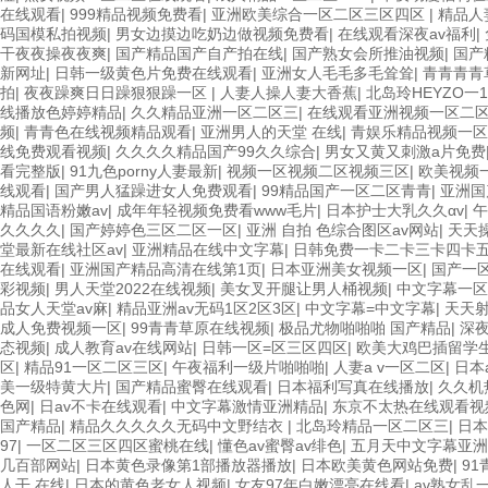
在线观看
|
999精品视频免费看
|
亚洲欧美综合一区二区三区四区
|
精品人
码国模私拍视频
|
男女边摸边吃奶边做视频免费看
|
在线观看深夜av福利
|
干夜夜操夜夜爽
|
国产精品国产自产拍在线
|
国产熟女会所推油视频
|
国产
新网址
|
日韩一级黄色片免费在线观看
|
亚洲女人毛毛多毛耸耸
|
青青青青
拍
|
夜夜躁爽日日躁狠狠躁一区
|
人妻人操人妻大香蕉
|
北岛玲HEYZO一1
线播放色婷婷精品
|
久久精品亚洲一区二区三
|
在线观看亚洲视频一区二
频
|
青青色在线视频精品观看
|
亚洲男人的天堂 在线
|
青娱乐精品视频一区
线免费观看视频
|
久久久久精品国产99久久综合
|
男女又黄又刺激a片免费
看完整版
|
91九色porny人妻最新
|
视频一区视频二区视频三区
|
欧美视频
线观看
|
国产男人猛躁进女人免费观看
|
99精品国产一区二区青青
|
亚洲国
精品国语粉嫩av
|
成年年轻视频免费看www毛片
|
日本护士大乳久久αv
|
午
久久久久
|
国产婷婷色三区二区一区
|
亚洲 自拍 色综合图区av网站
|
天天
堂最新在线社区av
|
亚洲精品在线中文字幕
|
日韩免费一卡二卡三卡四卡
在线观看
|
亚洲国产精品高清在线第1页
|
日本亚洲美女视频一区
|
国产一
彩视频
|
男人天堂2022在线视频
|
美女叉开腿让男人桶视频
|
中文字幕一区二
品女人天堂av麻
|
精品亚洲av无码1区2区3区
|
中文字幕=中文字幕
|
天天
成人免费视频一区
|
99青青草原在线视频
|
极品尤物啪啪啪 国产精品
|
深
态视频
|
成人教育av在线网站
|
日韩一区=区三区四区
|
欧美大鸡巴插留学
区
|
精品91一区二区三区
|
午夜福利一级片啪啪啪
|
人妻a v一区二区
|
日本
美一级特黄大片
|
国产精品蜜臀在线观看
|
日本福利写真在线播放
|
久久机
色网
|
日av不卡在线观看
|
中文字幕激情亚洲精品
|
东京不太热在线观看视
国产精品
|
精品久久久久久无码中文野结衣
|
北岛玲精品一区二区三
|
日
97
|
一区二区三区四区蜜桃在线
|
懂色av蜜臀av绯色
|
五月天中文字幕亚洲
几百部网站
|
日本黄色录像第1部播放器播放
|
日本欧美黄色网站免费
|
9
人干,在线
|
日本的黄色老女人视频
|
女友97年白嫩漂亮在线看
|
av熟女乱