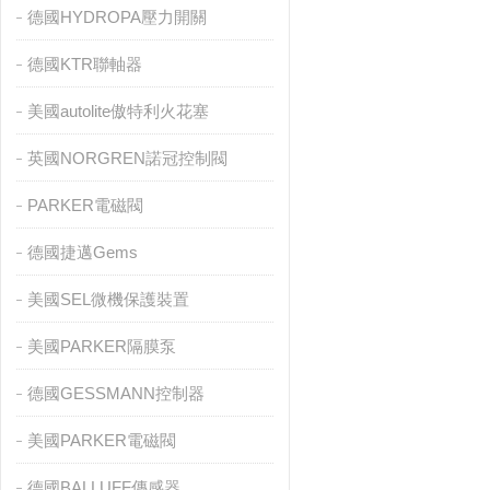
德國HYDROPA壓力開關
德國KTR聯軸器
美國autolite傲特利火花塞
英國NORGREN諾冠控制閥
PARKER電磁閥
德國捷邁Gems
美國SEL微機保護裝置
美國PARKER隔膜泵
德國GESSMANN控制器
美國PARKER電磁閥
德國BALLUFF傳感器