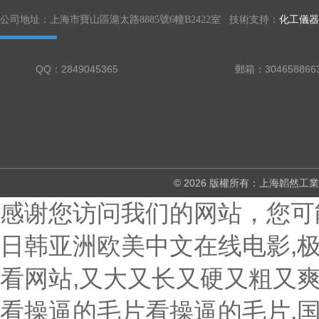
公司地址：上海市寶山區滬太路8885號6幢B2422室 技術支持：
化工儀器
QQ：2849045365
郵箱：304658866
© 2026 版權所有：上海韜然
感谢您访问我们的网站，您可
日韩亚洲欧美中文在线电影,
看网站,又大又长又硬又粗又爽
看操逼的毛片看操逼的毛片,国