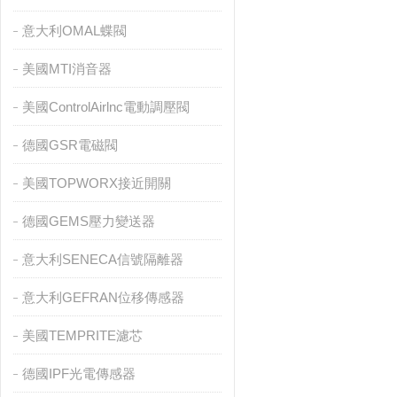
意大利OMAL蝶閥
美國MTI消音器
美國ControlAirlnc電動調壓閥
德國GSR電磁閥
美國TOPWORX接近開關
德國GEMS壓力變送器
意大利SENECA信號隔離器
意大利GEFRAN位移傳感器
美國TEMPRITE濾芯
德國IPF光電傳感器