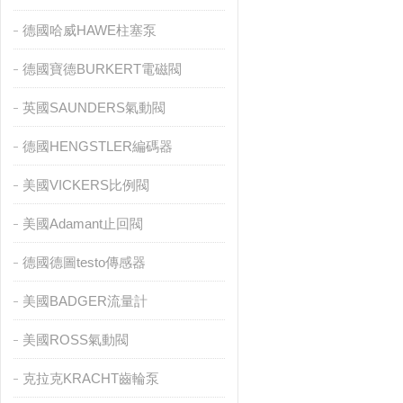
德國哈威HAWE柱塞泵
德國寶德BURKERT電磁閥
英國SAUNDERS氣動閥
德國HENGSTLER編碼器
美國VICKERS比例閥
美國Adamant止回閥
德國德圖testo傳感器
美國BADGER流量計
美國ROSS氣動閥
克拉克KRACHT齒輪泵