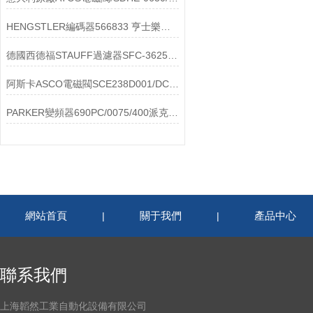
HENGSTLER編碼器566833 亨士樂現貨速發
德國西德福STAUFF過濾器SFC-3625E選購指南
阿斯卡ASCO電磁閥SCE238D001/DC24V 性能優勢
PARKER變頻器690PC/0075/400派克安裝方式
網站首頁
關于我們
產品中心
|
|
聯系我們
上海韜然工業自動化設備有限公司