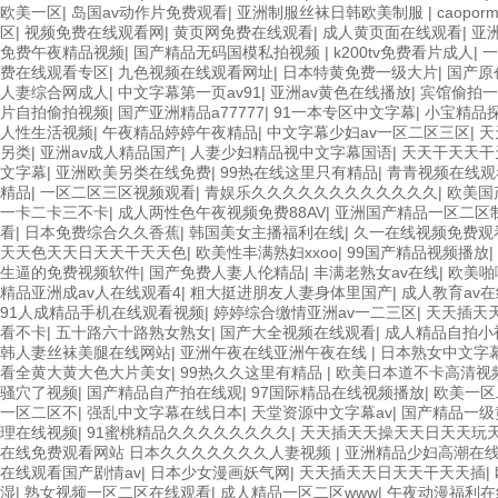
欧美一区
|
岛国av动作片免费观看
|
亚洲制服丝袜日韩欧美制服
|
caopor
区
|
视频免费在线观看网
|
黄页网免费在线观看
|
成人黄页面在线观看
|
亚
免费午夜精品视频
|
国产精品无码国模私拍视频
|
k200tv免费看片成人
|
一
费在线观看专区
|
九色视频在线观看网址
|
日本特黄免费一级大片
|
国产原
人妻综合网成人
|
中文字幕第一页av91
|
亚洲av黄色在线播放
|
宾馆偷拍一
片自拍偷拍视频
|
国产亚洲精品a77777
|
91一本专区中文字幕
|
小宝精品探
人性生活视频
|
午夜精品婷婷午夜精品
|
中文字幕少妇av一区二区三区
|
天
另类
|
亚洲av成人精品国产
|
人妻少妇精品视中文字幕国语
|
天天干天天干
文字幕
|
亚洲欧美另类在线免费
|
99热在线这里只有精品
|
青青视频在线观
精品
|
一区二区三区视频观看
|
青娱乐久久久久久久久久久久久久
|
欧美国
一卡二卡三不卡
|
成人两性色午夜视频免费88AV
|
亚洲国产精品一区二区
看
|
日本免费综合久久香蕉
|
韩国美女主播福利在线
|
久一在线视频免费观
天天色天天日天天干天天色
|
欧美性丰满熟妇xxoo
|
99国产精品视频播放
|
生逼的免费视频软件
|
国产免费人妻人伦精品
|
丰满老熟女av在线
|
欧美啪
精品亚洲成av人在线观看4
|
粗大挺进朋友人妻身体里国产
|
成人教育av
91人成精品手机在线观看视频
|
婷婷综合缴情亚洲av一二三区
|
天天插天
看不卡
|
五十路六十路熟女熟女
|
国产大全视频在线观看
|
成人精品自拍小
韩人妻丝袜美腿在线网站
|
亚洲午夜在线亚洲午夜在线
|
日本熟女中文字
看全黄大黄大色大片美女
|
99热久久这里有精品
|
欧美日本道不卡高清视
骚穴了视频
|
国产精品自产拍在线观
|
97国际精品在线视频播放
|
欧美一区
一区二区不
|
强乱中文字幕在线日本
|
天堂资源中文字幕av
|
国产精品一级
理在线视频
|
91蜜桃精品久久久久久久久久
|
天天插天天操天天日天天玩
在线免费观看网站 日本久久久久久久久人妻视频
|
亚洲精品少妇高潮在
在线观看国产剧情av
|
日本少女漫画妖气网
|
天天插天天日天天干天天插
|
湿
|
熟女视频一区二区在线观看
|
成人精品一区二区www
|
午夜动漫福利在