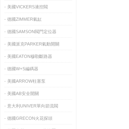
美國VICKERS液控閥
德國ZIMMER氣缸
德國SAMSON閥門定位器
美國派克PARKER氣動開關
美國EATON穆勒斷路器
德國W+S編碼器
美國ARROW柱塞泵
美國AB安全開關
意大利UNIVER單向節流閥
德國GRECON火花探頭