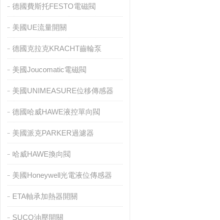
德國費斯托FESTO電磁閥
美國UE流量開關
德國克拉克KRACHT齒輪泵
美國Joucomatic電磁閥
美國UNIMEASURE位移傳感器
德國哈威HAWE液控單向閥
美國派克PARKER過濾器
哈威HAWE換向閥
美國Honeywell光電液位傳感器
ETA軸承加熱器開關
SUCO油壓開關