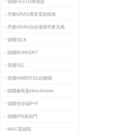
德國FESTO傳感器
丹麥GRAS通道電源模塊
丹麥GRAS自由場標準麥克風
德國SICK
德國BURKERT
美國SEL
英國AMBERSIL硅酮膠
德國赫斯曼Hirschmann
德國倍加福P+F
德國IFM易福門
MAC電磁閥