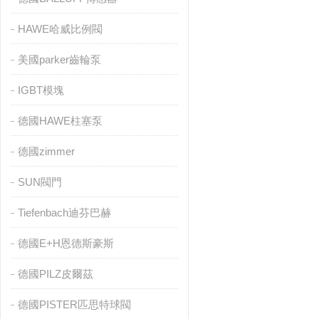
HAWE哈威比例閥
美國parker齒輪泵
IGBT模塊
德國HAWE柱塞泵
德國zimmer
SUN閥門
Tiefenbach迪芬巴赫
德國E+H恩德斯豪斯
德國PILZ皮爾茲
德國PISTER匹思特球閥