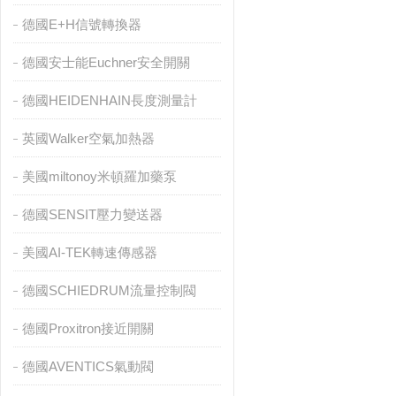
德國E+H信號轉換器
德國安士能Euchner安全開關
德國HEIDENHAIN長度測量計
英國Walker空氣加熱器
美國miltonoy米頓羅加藥泵
德國SENSIT壓力變送器
美國AI-TEK轉速傳感器
德國SCHIEDRUM流量控制閥
德國Proxitron接近開關
德國AVENTICS氣動閥