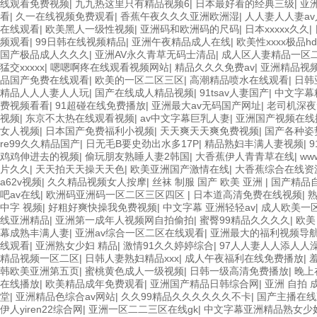
线观看免费视频
|
九九热这里只有精品视频6
|
日本最好看的经典三级
|
亚
看
|
久一在线视频免费观看
|
香蕉午夜久久久亚洲欧洲湿
|
人人妻人人妻a
在线观看
|
欧美黑人一级性视频
|
亚洲码和欧洲码的尺码
|
日本xxxxx久久
|
频观看
|
99日韩在线视频精品
|
亚洲午夜精品成人在线
|
欧美性xxxx极品h
国产极品成人久久久
|
亚洲AV永久青草无码士清品
|
成人区人妻精品一区
猛交xxxxx
|
嗯嗯啊疼在线观看视频网站
|
精品久久久免费av
|
亚洲精品视频
品国产免费在线观看
|
欧美的一区二区三区
|
高潮精品喷水在线观看
|
日韩
精品人人人妻人人玩
|
国产在线成人精品视频
|
91tsav人妻国产
|
中文字幕
费视频看看
|
91超碰在线免费播放
|
亚洲最大av无码国产网址
|
老司机深夜
视频
|
东京不太热在线观看视频
|
av中文字幕巨乳人妻
|
亚洲国产视频在线
女人视频
|
日本国产免费福利小视频
|
天天爽天天爽免费视频
|
国产各种姿
re99久久精品国产
|
日无毛B要史劲出水多17P
|
精品熟妇丰满人妻视频
|
鸡鸡伸进去的视频
|
偷玩朋友熟睡人妻2韩国
|
大香蕉伊人青青草在线
|
ww
片久久
|
天天拍天天操天天色
|
欧美亚洲国产激情在线
|
大香蕉综合在线资
a62v视频
|
久久精品视频女人按摩
|
丝袜 制服 国产 欧美 亚洲
|
国产精品
吧av在线
|
欧洲码亚洲码一区二区三区四区
|
日本道高清免费在线视频
|
中字 视频
|
好粗好爽快操我免费视频
|
中文字幕 亚洲轻轻av
|
成人欧美一
线亚洲精品
|
亚洲第一成年人视频网自拍偷拍
|
蜜臀99精品久久久久
|
欧美
幕成熟丰满人妻
|
亚洲av综合一区二区在线观看
|
亚洲最大的福利视频导
线观看
|
亚洲熟女少妇 精品
|
激情91久久婷婷综合
|
97人人妻人人添人人
精品视频一区二区
|
日韩人妻熟妇精品xxx
|
成人午夜福利在线免费播放
|
韩欧美亚洲第五页
|
蜜桃黄色成人一级视频
|
日韩一级高清免费播放
|
晚上
在线播放
|
欧美精品成年免费观看
|
亚洲国产精品日韩综合网
|
亚洲 自拍 
堂
|
亚洲精品色综合av网站
|
久久99精品久久久久久久不卡
|
国产主播在线
伊人yiren22综合网
|
亚洲一区二二三区在线gk
|
中文字幕亚洲精品熟女少