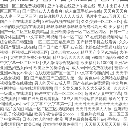
亚洲一区二区免费视频啊
|
亚洲午夜在线亚洲午夜在线
|
黑人中出日本人
区三区写真
|
国产亚洲av人人夜夜爽
|
成人麻豆手机av在线
|
天天爽天天爽
3p人妻一区二区三区
|
91超碰极品人人人人成人
|
毛片中文aaa五月天
|
日
国产不卡在线观看免费
|
99精品视频在线推荐
|
久久少妇一区二区三区
|
蜜
不卡的欧美视频在线观看
|
狠狠添狠狠添狠狠添免费出高潮水
|
美女福利
国产一区二区三区欧美精品
|
亚洲欧美综合一区二区三区四区
|
日韩一二
妻身体里国产
|
中文字幕乱码视频日本一区二区
|
97 在线观看视频网站
|
综合欧美日韩亚洲
|
一区二区三区精品麻豆
|
国产精品手机在线看黄
|
久久
美国产亚洲人成在线
|
国产日产欧产系列av在线
|
老熟妇被大黑吊狂操
|
9
视频一区视频二区视频三区
|
日本老熟女xxxx
|
精品国产专区91精品
|
大伊
三区
|
尤物在线免费公开视频
|
精品综合久久久久88
|
999国产精品999久
中文字幕一区二区三区
|
伊人激情综合视频网
|
欧美福利片10000
|
亚洲A
亚洲熟妇熟女pics
|
欧美亚洲另类综合网
|
成人av网站免费在线看
|
密臂av
亚洲av熟女av熟女
|
在线观看国产区一区二
|
中文字幕你懂的网址
|
天天干
人熟女视频一区
|
国产精品国产三级区别第一集
|
黄色av中文网站在线播
视频免费在线播放
|
男人的天堂av成人网
|
国产在线av免费观看
|
中文热免
夜两性操一操在线观看嗯嗯啊
|
国产又黄又粗又长又大又硬又猛
|
久久久
一级成人在线观看
|
有码中文字幕一区二区三区
|
超碰97人妻中文字幕
|
成
免费播放
|
9999在线免费观看视频
|
18成人国产网站在线观看
|
最近的中
甸园成人av
|
av中文字幕 中文字幕第一页
|
天天日天天操天天干天天舔天
频1区2区3区
|
精品一区二区三区视频观看
|
天天日天天操人人舔
|
亚洲精
村乱子伦视频精品
|
欧美午夜性春猛交xxxx一
|
乱色熟女综合一区二区三
了中文字幕
|
日本老女人的性乱生活
|
可以免费直接观看的av
|
蜜桃av一区
免费观看国产欧美日韩
|
男女啪啪视频免费国产
|
天天操天天舔天天操
|
亚