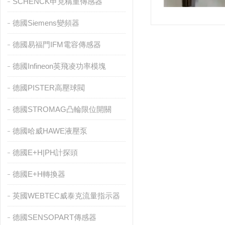
SCHENCK申克稱重傳感器
德國Siemens變頻器
德國易福門IFM電容傳感器
德國Infineon英飛凌功率模塊
德國PISTER高壓球閥
德國STROMAG凸輪限位開關
德國哈威HAWE液壓泵
德國E+H|PH計探頭
德國E+H轉換器
英國WEBTEC威泰克流量指示器
德國SENSOPART傳感器