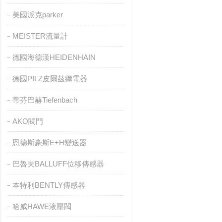
美國派克parker
MEISTER流量計
德國海德漢HEIDENHAIN
德國PILZ皮爾茲繼電器
蒂芬巴赫Tiefenbach
AKO閥門
恩德斯豪斯E+H變送器
巴魯夫BALLUFF位移傳感器
本特利BENTLY傳感器
哈威HAWE液壓閥