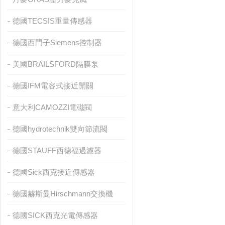
德國TECSIS重量傳感器
德國西門子Siemens控制器
美國BRAILSFORD隔膜泵
德國IFM電容式接近開關
意大利CAMOZZI電磁閥
德國hydrotechnik雙向節流閥
德國STAUFF西德福過濾器
德國Sick西克接近傳感器
德國赫斯曼Hirschmann交換機
德國SICK西克光電傳感器