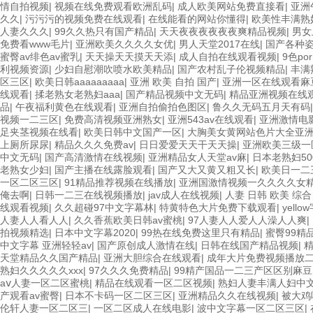
情自拍视频
|
视频在线免费观看欧洲乱码
|
成人欧美网站免费直接看
|
亚洲
久久
|
污污污的视频免费在线观看
|
在线能看的网站你懂得
|
欧美性丰满熟妇
人妻久久久
|
99久久热只有国产精品
|
天天夜夜夜夜夜夜爽精品视频
|
男女
免费看www毛片
|
亚洲欧美久久久久女优
|
男人天堂2017在线
|
国产各种
蜜臀av绯色av蜜乳
|
天天操天天摸天天添
|
成人自拍在线观看视频
|
9色po
利视频资源
|
少妇自慰潮吹喷水欧美精品
|
国产农村乱子伦视频精品
|
丰满
区三区
|
欧美日韩aaaaaaaaa
|
亚洲 欧美 自拍 国产
|
亚洲一区在线观看麻
线观看
|
揉老熟女老熟妇aaa
|
国产精品视频中文无码
|
精品亚洲视频在线
品
|
午夜福利黄色在线观看
|
亚洲自拍偷拍色图区
|
鲁久久无码五月天有码
视频一二三区
|
免费高清视频亚洲熟女
|
亚洲543av在线观看
|
亚洲激情电
足夹茎视频在线看
|
欧美日韩中文国产一区
|
大胸美女黄网站色片大全亚
上厕所尿尿
|
精品久久久免费av
|
日日爱爱天天干天天操
|
亚洲欧美三级一
中文无码
|
国产高清激情在线视频
|
亚洲精品女人天堂av麻
|
日本老熟妇50
老熟女少妇
|
国产主播在线露脸观看
|
国产又大又黄又粗又长
|
欧美日一二
一区二区三区
|
91精品推荐视频在线播放
|
亚洲国激情视频一久久久久女
俺去啊
|
日韩一二三在线视频播放
|
jav成人在线视频
|
人妻 日韩 欧美 综合
线观看视频
|
久久超碰97中文字幕林
|
特黄特色大片免费下载观看
|
yell
人妻人人看人人
|
久久香蕉欧美日韩av蜜桃
|
97人妻人人爱人人澡人人爽
|
拍视频精选
|
日本中文字幕2020
|
99热在线免费这里只有精品
|
蜜臀99精
中文字幕 亚洲轻轻av
|
国产原创成人激情在线
|
日韩在线国产精品视频
|
精
天堂精品久久国产精品
|
亚洲大胆综合在线观看
|
成年大片免费视频播放
熟妇久久久久久xxx
|
97久久久免费精品
|
99精产国品一二三产区区别麻豆
aⅴ人妻一区二区蜜桃
|
精品在线观看一区二区视频
|
熟妇人妻丰满人妇中
产观看av蜜臀
|
日本不卡码一区二区三区
|
亚洲精品久久在线视频
|
被大鸡
伦轩人妻一区二区三
|
一区二区成人在线电影
|
波中文字幕一区二区三区
|