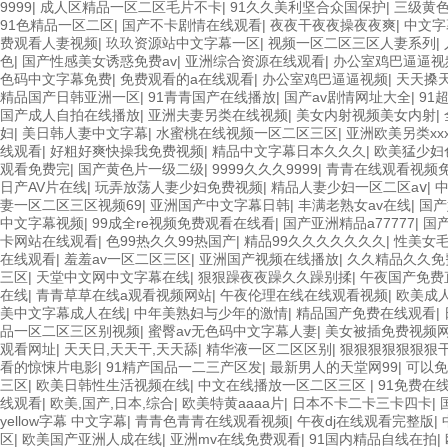
9999
|
成人区精品一区二区毛片不卡
|
91久久美利坚合众国保护
|
三级黄
91色精品一区二区
|
国产不卡剧情在线观看
|
夜夜干夜夜操夜夜爽
|
中文字
费观看人妻视频
|
玖玖资源站中文字幕一区
|
视频一区二区三区人妻系列
|
色
|
国产性感美女诱惑免费av
|
亚洲综合资源在线观看
|
办公室鸡巴逼逼视
色码中文字幕免费
|
免费观看的a在线观看
|
办公室鸡巴逼逼视频
|
天天搡
精品国产日韩亚洲一区
|
91青青国产在线播放
|
国产av剧情网址大全
|
91
国产成人自拍在线播放
|
亚洲夫妻另类在线视频
|
美女内射视频美女内射
|
妇
|
美日韩人妻中文字幕
|
水蜜桃在线视频一区二区三区
|
亚洲欧美另类xxx
线观看
|
好粗好爽快操我免费视频
|
精品中文字幕日本久久久
|
欧美猛少妇色x
观看免费完
|
国产黄色片一级二级
|
9999久久久9999
|
青青在线观看视频
日产AV片在线
|
玩弄放荡人妻少妇免费视频
|
精品人妻少妇一区二区aⅴ
|
中
妻一区二区三区视频69
|
亚洲国产中文字幕日韩
|
丰满老熟女av在线
|
国产
中文字幕视频
|
99成全re视频免费观看在线看
|
国产亚洲精品a77777
|
国产
卡网站在线观看
|
色99热久久99热国产
|
精品99久久久久久久久
|
性美女毛
在线观看
|
羞羞av一区二区三区
|
亚洲国产视频在线播放
|
久久精品久久免
三区
|
天堂中文网中文字幕在线
|
狠狠躁夜夜躁久久躁别揉
|
午夜国产免费
在线
|
青青草草在线a观看视频网站
|
午夜伦理在线在线观看视频
|
欧美成
美中文字幕成人在线
|
中年美熟妇与少年的激情
|
精品国产免费在线观看
|
品一区二区三区别视频
|
蜜臀av无色码中文字幕人妻
|
美女被插免费视频
观看网址
|
天天日,天天干,天天舔
|
精华液一区二区区别
|
狠狠狠狠狠狠狠
看的惊悚片电影
|
91精产国品一二三产区发
|
最新男人的天堂网99
|
可以免
三区
|
欧美日韩性生活视频在线
|
中文在线播放一区二区三区
|
91免费在
线观看
|
欧美,国产,日本,综合
|
欧美特黄aaaa片
|
日本不卡二卡三卡四卡
|
yellow字幕 中文字幕
|
青青色青青在线观看视频
|
午夜dj在线观看完整版
|
区
|
欧美国产亚洲人成在线
|
亚洲mv在线免费观看
|
91国内精品自线在拍
|