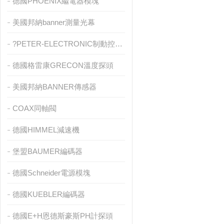
德國PHOENIX繼電器模塊
美國邦納banner測量光幕
?PETER-ELECTRONIC制動控制器
德國格雷康GRECON溫度探頭
美國邦納BANNER傳感器
COAX同軸閥
德國HIMMEL減速機
堡盟BAUMER編碼器
德國Schneider電源模塊
德國KUEBLER編碼器
德國E+H恩德斯豪斯PH計探頭